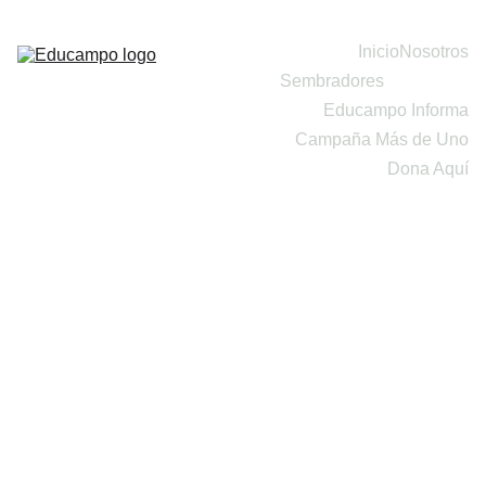
Inicio
Nosotros
Sembradores
Programas
Educampo Informa
Campaña Más de Uno
Dona Aquí
Nuestro
s 