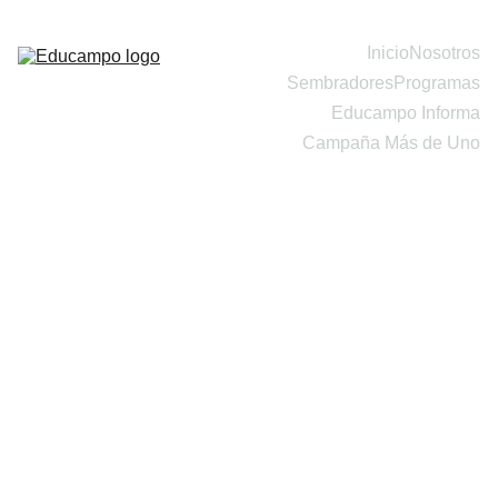
Inicio
Nosotros
Sembradores
Programas
Educampo Informa
Campaña Más de Uno
Dona Aquí
¿POR 
QUÉ 