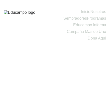
Inicio
Nosotros
Sembradores
Programas
Educampo Informa
Campaña Más de Uno
Dona Aquí
Agricu
ltura 