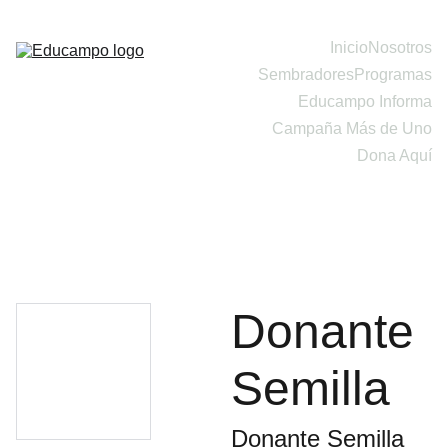
Inicio
Nosotros
Sembradores
Programas
Educampo Informa
Campaña Más de Uno
Dona Aquí
Donante
Semilla
Donante Semilla