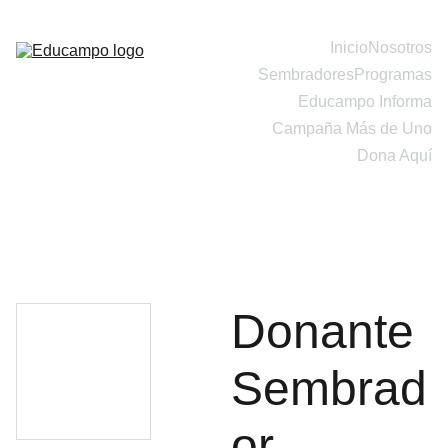
Inicio
Nosotros
Sembradores
Programas
Educampo Informa
Campaña Más de Uno
Dona Aquí
Donante
Sembrad
or